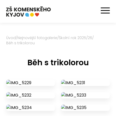
Úvod
/
Nejnovější fotogalerie
/
Školní rok 2025/26
/
Běh s trikolorou
Běh s trikolorou