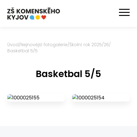
Úvod
/
Nejnovější fotogalerie
/
Školní rok 2025/26
/
Basketbal 5/5
Basketbal 5/5