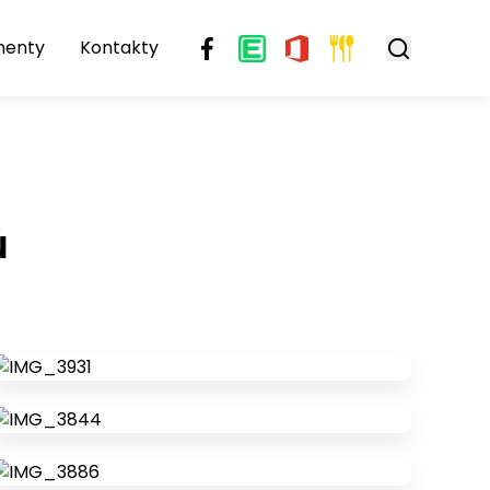
menty
Kontakty
ů