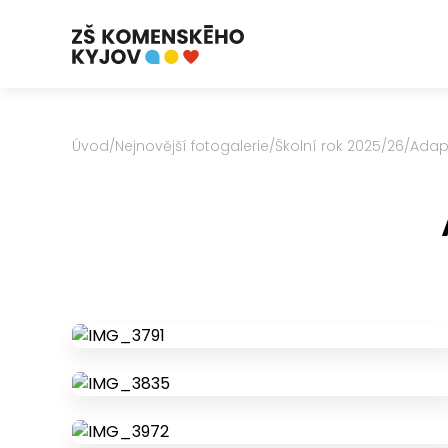
Úvod
/
Nejnovější fotogalerie
/
Školní rok 2025/26
/
Adap