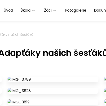
Úvod
Škola
Žáci
Fotogalerie
Doku
ťáky našich šesťáků
Adapťáky našich šesťák