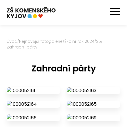
Úvod
/
Nejnovější fotogalerie
/
Školní rok 2024/25
/
Zahradní párty
Zahradní párty