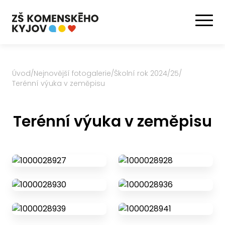
Úvod
/
Nejnovější fotogalerie
/
Školní rok 2024/25
/
Terénní výuka v zeměpisu
Terénní výuka v zeměpisu