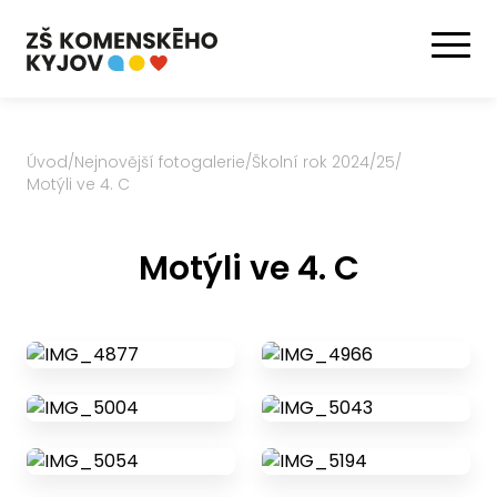
Úvod
/
Nejnovější fotogalerie
/
Školní rok 2024/25
/
Motýli ve 4. C
Motýli ve 4. C