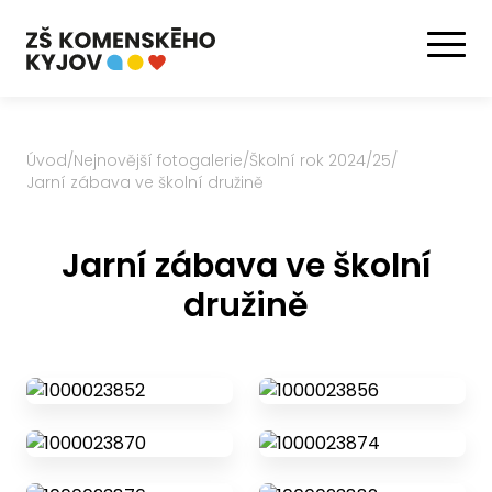
Úvod
/
Nejnovější fotogalerie
/
Školní rok 2024/25
/
Jarní zábava ve školní družině
Jarní zábava ve školní
družině