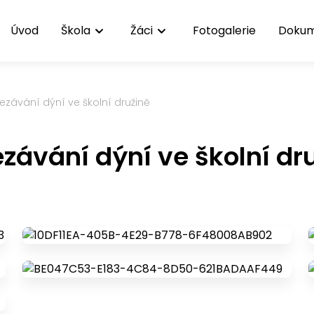
Úvod
Škola
Žáci
Fotogalerie
Doku
ezávání dýní ve školní družině
závání dýní ve školní dr