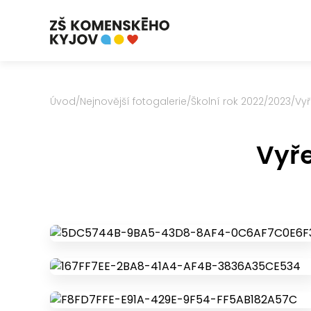
Úvod
/
Nejnovější fotogalerie
/
Školní rok 2022/2023
/
Vyř
Vyře