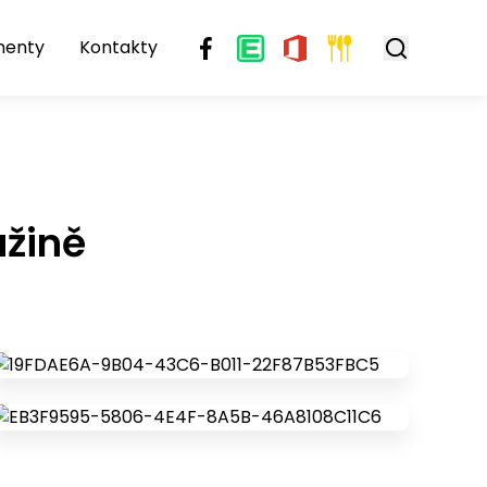
menty
Kontakty
užině