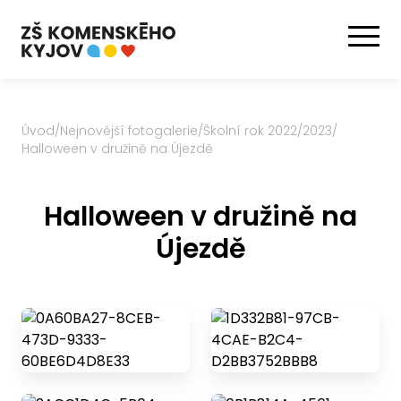
Úvod
/
Nejnovější fotogalerie
/
Školní rok 2022/2023
/
Halloween v družině na Újezdě
Halloween v družině na
Újezdě