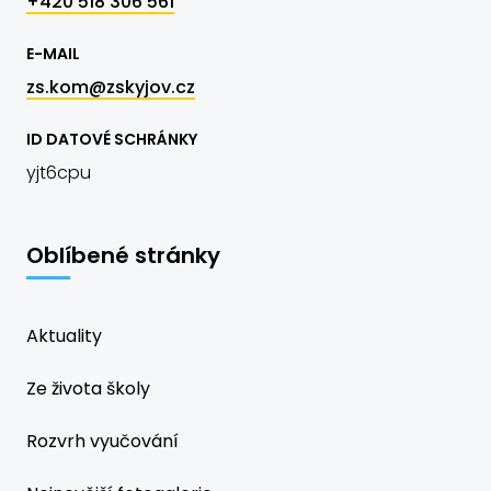
+420 518 306 561
E-MAIL
zs.kom@zskyjov.cz
ID DATOVÉ SCHRÁNKY
yjt6cpu
Oblíbené stránky
Aktuality
Ze života školy
Rozvrh vyučování