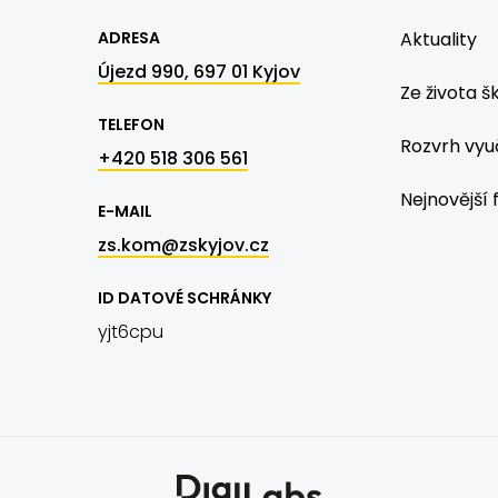
ADRESA
Aktuality
Újezd 990, 697 01 Kyjov
Ze života š
TELEFON
Rozvrh vyu
+420 518 306 561
Nejnovější 
E-MAIL
zs.kom@zskyjov.cz
ID DATOVÉ SCHRÁNKY
yjt6cpu