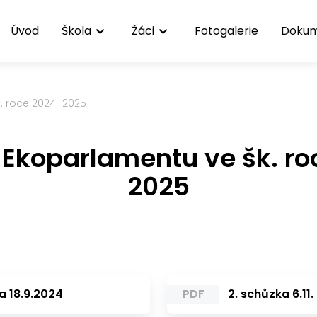
Úvod
Škola
Žáci
Fotogalerie
Doku
. roce 2024–2025
Ekoparlamentu ve šk. r
2025
a 18.9.2024
PDF
2. schůzka 6.11