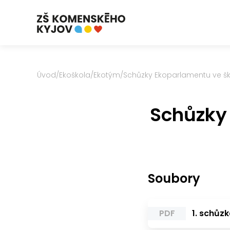
Úvod
/
Ekoškola
/
Ekotým
/
Schůzky Ekoparlamentu ve šk
Schůzky 
Soubory
PDF
1. schůzk