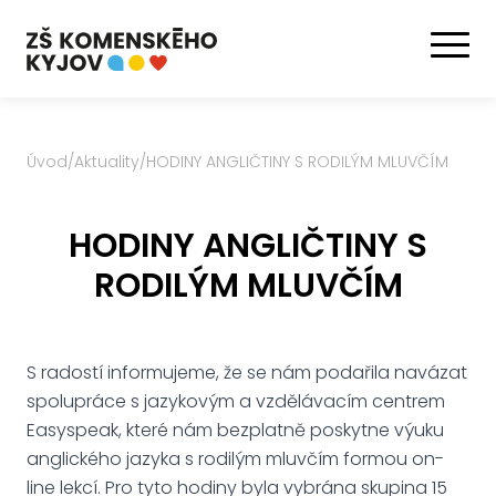
Úvod
/
Aktuality
/
HODINY ANGLIČTINY S RODILÝM MLUVČÍM
HODINY ANGLIČTINY S
RODILÝM MLUVČÍM
S radostí informujeme, že se nám podařila navázat
spolupráce s jazykovým a vzdělávacím centrem
Easyspeak, které nám bezplatně poskytne výuku
anglického jazyka s rodilým mluvčím formou on-
line lekcí. Pro tyto hodiny byla vybrána skupina 15