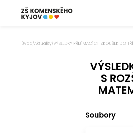
Úvod
/
Aktuality
/
VÝSLEDKY PŘIJÍMACÍCH ZKOUŠEK DO TŘ
VÝSLEDK
S ROZ
MATEM
Soubory