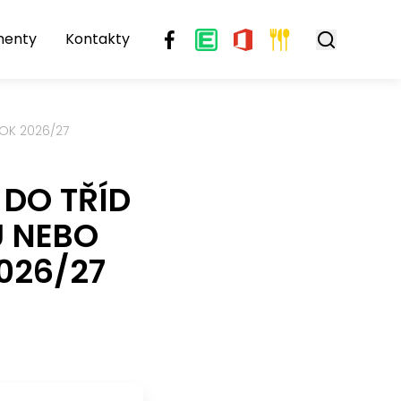
menty
Kontakty
OK 2026/27
 DO TŘÍD
Ů NEBO
026/27