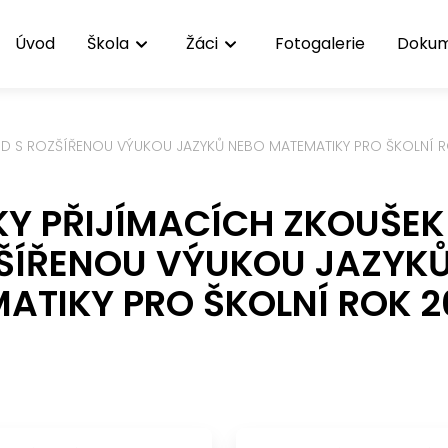
Úvod
Škola
Žáci
Fotogalerie
Doku
ÍD S ROZŠÍŘENOU VÝUKOU JAZYKŮ NEBO MATEMATIKY PRO ŠKOLNÍ R
Y PŘIJÍMACÍCH ZKOUŠEK
ŠÍŘENOU VÝUKOU JAZYK
ATIKY PRO ŠKOLNÍ ROK 2