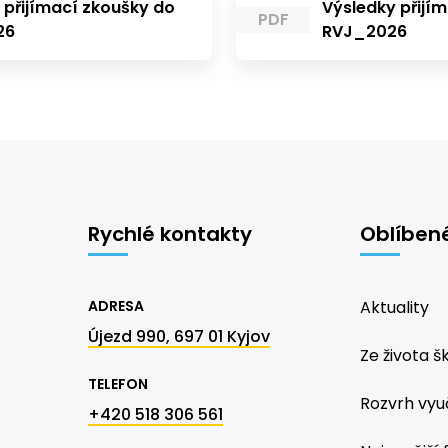
 přijímací zkoušky do
Výsledky přijí
PDF
26
RVJ_2026
Rychlé kontakty
Oblíben
ADRESA
Aktuality
Újezd 990, 697 01 Kyjov
Ze života š
TELEFON
Rozvrh vyu
+420 518 306 561