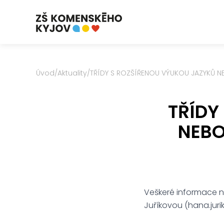
Úvod
/
Aktuality
/
TŘÍDY S ROZŠÍŘENOU VÝUKOU JAZYKŮ N
TŘÍDY
NEBO
Veškeré informace n
Juříkovou (hana.juri