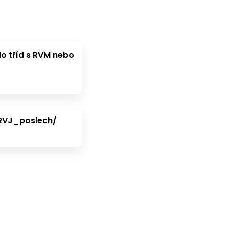
 do tříd s RVM nebo
RVJ_poslech/