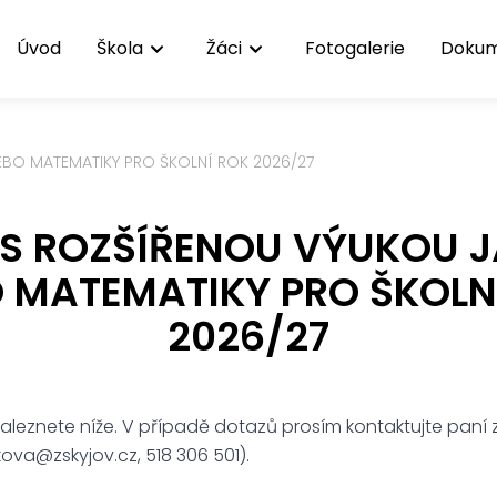
Úvod
Škola
Žáci
Fotogalerie
Doku
EBO MATEMATIKY PRO ŠKOLNÍ ROK 2026/27
 S ROZŠÍŘENOU VÝUKOU 
 MATEMATIKY PRO ŠKOLN
2026/27
aleznete níže. V případě dotazů prosím kontaktujte paní
kova@zskyjov.cz, 518 306 501).