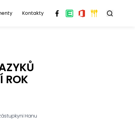
menty
Kontakty
JAZYKŮ
Í ROK
 zástupkyni Hanu