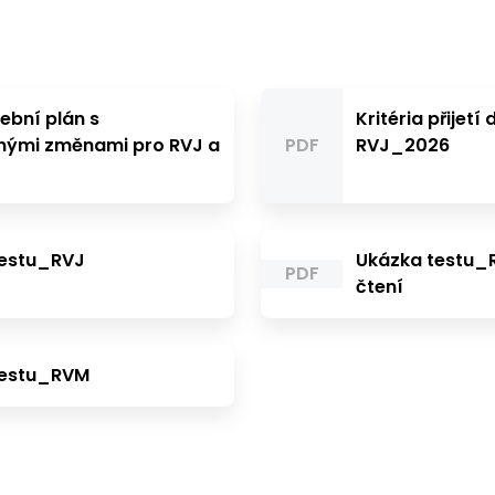
čební plán s
Kritéria přijetí
nými změnami pro RVJ a
PDF
RVJ_2026
testu_RVJ
Ukázka testu_
PDF
čtení
testu_RVM