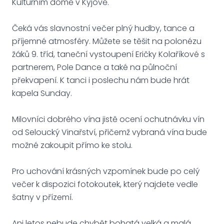
Kulturním domě v Kyjově.
Čeká vás slavnostní večer plný hudby, tance a
příjemné atmosféry. Můžete se těšit na polonézu
žáků 9. tříd, taneční vystoupení Eričky Kolaříkové s
partnerem, Pole Dance a také na půlnoční
překvapení. K tanci i poslechu nám bude hrát
kapela Sunday.
Milovníci dobrého vína jistě ocení ochutnávku vín
od Seloucký Vinařství, přičemž vybraná vína bude
možné zakoupit přímo ke stolu.
Pro uchování krásných vzpomínek bude po celý
večer k dispozici fotokoutek, který najdete vedle
šatny v přízemí.
Ani letos nebude chybět bohatá velká a malá