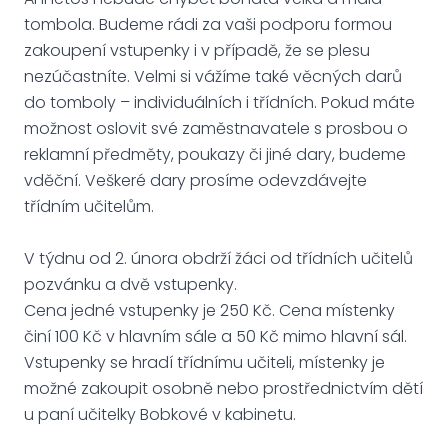
tombola. Budeme rádi za vaši podporu formou
zakoupení vstupenky i v případě, že se plesu
nezúčastníte. Velmi si vážíme také věcných darů
do tomboly – individuálních i třídních. Pokud máte
možnost oslovit své zaměstnavatele s prosbou o
reklamní předměty, poukazy či jiné dary, budeme
vděční. Veškeré dary prosíme odevzdávejte
třídním učitelům.
V týdnu od 2. února obdrží žáci od třídních učitelů
pozvánku a dvě vstupenky.
Cena jedné vstupenky je 250 Kč. Cena místenky
činí 100 Kč v hlavním sále a 50 Kč mimo hlavní sál.
Vstupenky se hradí třídnímu učiteli, místenky je
možné zakoupit osobně nebo prostřednictvím dětí
u paní učitelky Bobkové v kabinetu.