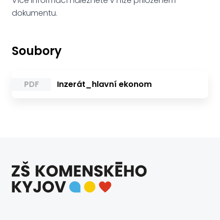
Více informací naleznete v níže přiloženém
dokumentu.
Soubory
PDF
Inzerát_hlavní ekonom