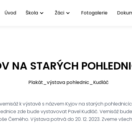
Úvod
Škola
Žáci
Fotogalerie
Doku
V NA STARÝCH POHLEDN
vernisáž k výstavě s názvem Kyjov na starých pohlednicíc
ohlednice zde bude vystavovat Pavel Kudláč. Vernisáž bud
loše Černého. Výstava potrvá do 20. 12. 2023. Zveme všech