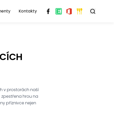
menty
Kontakty
ICÍCH
h v prostorách naší
e zpestřena hrou na
ny příznivce nejen