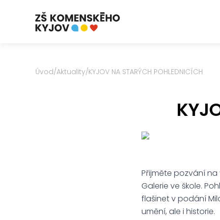
Úvod
/
Aktuality
/
KYJOV NA STARÝCH POHLEDNICÍCH
KYJO
Přijměte pozvání na 
Galerie ve škole. P
flašinet v podání Mi
umění, ale i historie.