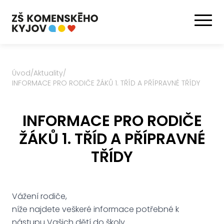
Úvod
/
Aktuality
/
INFORMACE PRO RODIČE ŽÁKŮ 1. TŘÍD A PŘÍPRAVNÉ TŘÍDY
INFORMACE PRO RODIČE
ŽÁKŮ 1. TŘÍD A PŘÍPRAVNÉ
TŘÍDY
Vážení rodiče,
níže najdete veškeré informace potřebné k
nástupu Vašich dětí do školy.