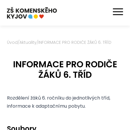
Úvod
/
Aktuality
/
INFORMACE PRO RODIČE ŽÁKŮ 6. TŘÍD
INFORMACE PRO RODIČE
ŽÁKŮ 6. TŘÍD
Rozdělení žáků 6. ročníku do jednotlivých tříd,
informace k adaptačnímu pobytu.
Soubory