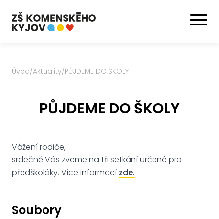
Úvod
/
Aktuality
/
PŮJDEME DO ŠKOLY
PŮJDEME DO ŠKOLY
Vážení rodiče,
srdečně Vás zveme na tři setkání určené pro
předškoláky. Více informací
zde.
Soubory